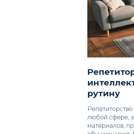
Репетитор
интеллект
рутину
Репетиторство 
любой сфере, з
материалов, п