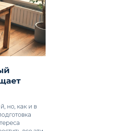
ый
ащает
 но, как и в
подготовка
тереса