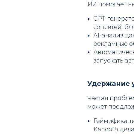
ИИ помогает не
GPT-генерато
соцсетей, бл
AI-анализ дан
рекламные о
Автоматическ
запускать ав
Удержание у
Частая пробле
может предлож
Геймификация
Kahoot!) дел