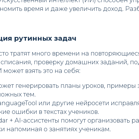
скусственный интеллект (ИИ) способен упр
номить время и даже увеличить доход. Раз
ция рутинных задач
сто тратят много времени на повторяющиес
асписания, проверку домашних заданий, п
 может взять это на себя:
ожет генерировать планы уроков, примеры 
ложных тем.
anguageTool или другие нейросети исправл
ие ошибки в текстах учеников.
dar + AI-ассистенты помогут организовать р
и напоминая о занятиях ученикам.