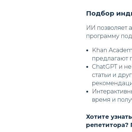
Подбор инд
ИИ позволяет 
программу под
Khan Academ
предлагают 
ChatGPT и не
статьи и дру
рекомендаци
Интерактивны
время и полу
Хотите узнать
репетитора? 