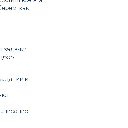
остить все эти
берём, как
я задачи:
одбор
заданий и
яют
асписание,