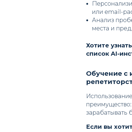
Персонализи
или email-ра
Анализ пробе
места и пре
Хотите узнат
список AI-ин
Обучение с
репетиторс
Использование
преимущество:
зарабатывать 
Если вы хотит