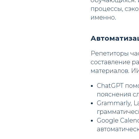
обучающихся. И
процессы, сэко
именно.
Автоматиза
Репетиторы ча
составление р
материалов. ИИ
ChatGPT пом
пояснения с
Grammarly, L
грамматическ
Google Calen
автоматическ