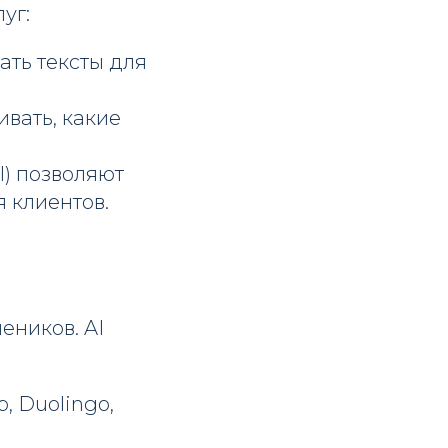
уг:
ать тексты для
ивать, какие
I) позволяют
 клиентов.
еников. AI
, Duolingo,