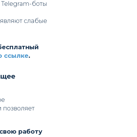
 Telegram-боты
ыявляют слабые
 бесплатный
о ссылке
.
ущее
ое
и позволяет
 свою работу