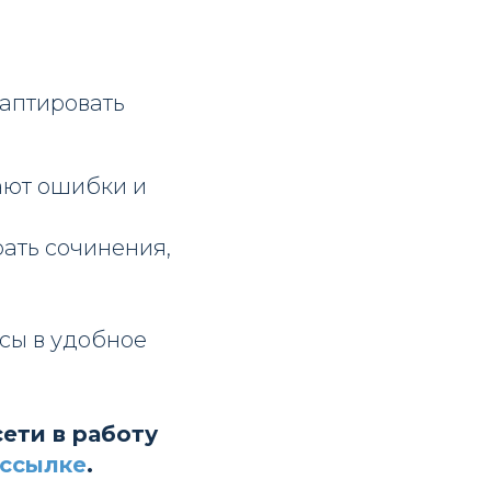
даптировать
ают ошибки и
рать сочинения,
сы в удобное
сети в работу
 ссылке
.