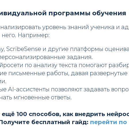
ивидуальной программы обучения
анализировать уровень знаний ученика и а
 него. Например:
y, ScribeSense и другие платформы оценив
персонализированные задания.
йросети по анализу текста помогают разби
гие письменные работы, давая развернутые
и.
е AI-ассистенты позволяют задавать вопро
чать мгновенные ответы.
 ещё 100 способов, как внедрить нейро
Получите бесплатный гайд:
перейти по