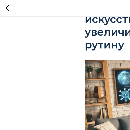
Репетит
искусс
увеличи
рутину