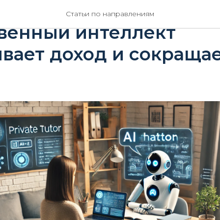
ор будущего: как
Статьи по направлениям
твенный интеллект
вает доход и сокраща