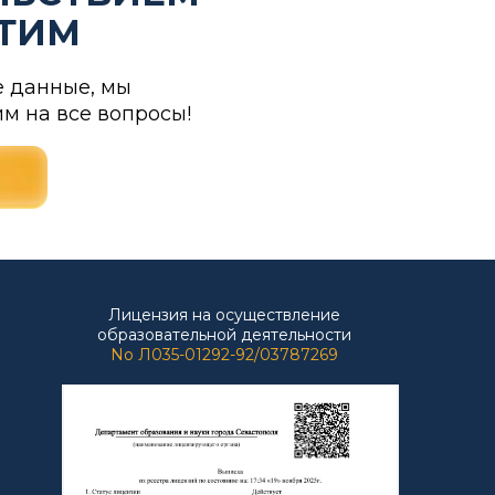
ЕТИМ
е данные, мы
им на все вопросы!
Лицензия на осуществление
образовательной деятельности
No Л035-01292-92/03787269