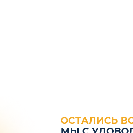
ограммы
О НейроИнституте
Отзывы
С
ОСТАЛИСЬ В
МЫ С УДОВО