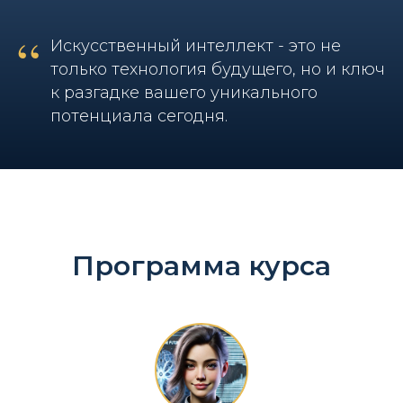
“
Искусственный интеллект - это не
только технология будущего, но и ключ
к разгадке вашего уникального
потенциала сегодня.
Программа курса