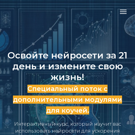
Освойте нейросети за 21
день и измените свою
жизнь!
Специальный поток с
дополнительными модулями
для коучей.
Интерактивный курс, который научит вас
использовать нейросети для ускорения