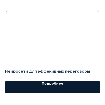
Нейросети для эффекивных переговоры
Не
м
Подробнее