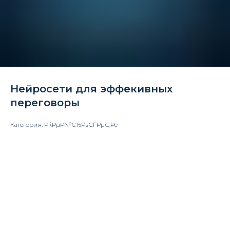
Нейросети для эффекивных
переговоры
Категория: РќРµР№СЂРѕСЃРµС‚Рё