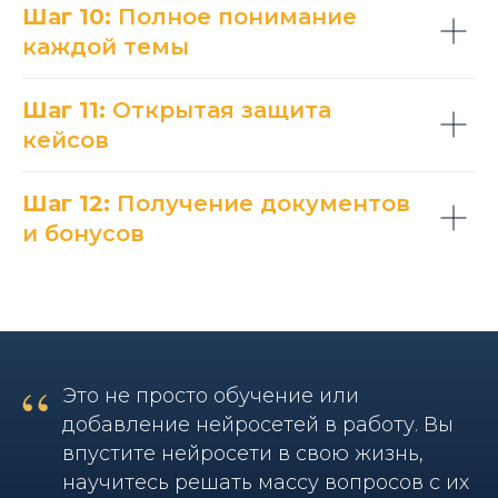
Шаг 10:
Полное понимание
каждой темы
Шаг 11:
Открытая защита
кейсов
Шаг 12:
Получение документов
и бонусов
“
Это не просто обучение или
добавление нейросетей в работу. Вы
впустите нейросети в свою жизнь,
научитесь решать массу вопросов с их